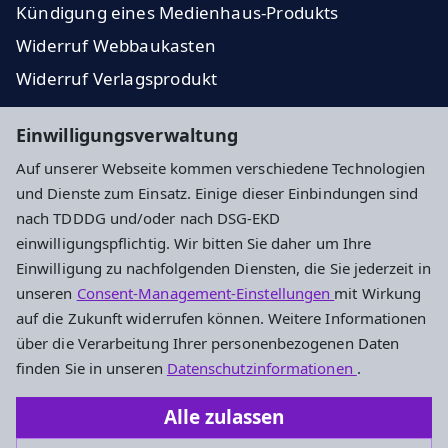
Kündigung eines Medienhaus-Produkts
Widerruf Webbaukasten
Widerruf Verlagsprodukt
Impressum
Datenschutz
Cookie-Einstellungen
Einwilligungsverwaltung
Auf unserer Webseite kommen verschiedene Technologien
und Dienste zum Einsatz. Einige dieser Einbindungen sind
Adresse
nach TDDDG und/oder nach DSG-EKD
einwilligungspflichtig. Wir bitten Sie daher um Ihre
Medienhaus der Evangelischen Kirche in Hessen und
Einwilligung zu nachfolgenden Diensten, die Sie jederzeit in
Nassau GmbH
unseren
Consent-Management-Einstellungen
mit Wirkung
Emil-von-Behring-Straße 3
auf die Zukunft widerrufen können. Weitere Informationen
60439 Frankfurt
über die Verarbeitung Ihrer personenbezogenen Daten
069 58098 678
finden Sie in unseren
Datenschutzinformationen
.
069 58098 638
Alle zulassen
info@ev-medienhaus.de